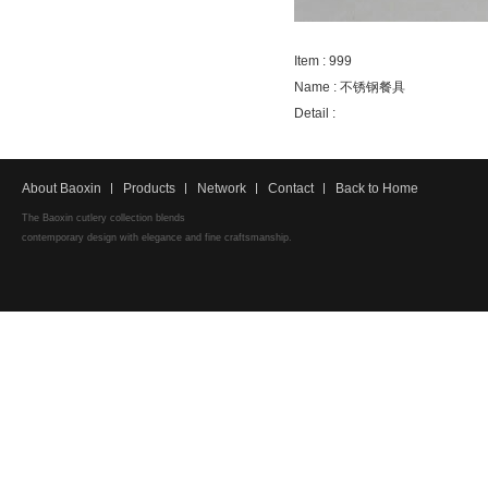
Item : 999
Name : 不锈钢餐具
Detail :
About Baoxin
Products
Network
Contact
Back to Home
The Baoxin cutlery collection blends
contemporary design with elegance and fine craftsmanship.